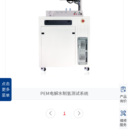
点击
更多
PEM电解水制氢测试系统
菜单
产品
询价
1
维修
服务