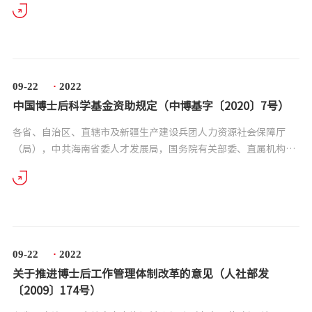
层次创新型青年人才的一项重要制 度。改革...
09-22
·
2022
中国博士后科学基金资助规定（中博基字〔2020〕7号）
各省、自治区、直辖市及新疆生产建设兵团人力资源社会保障厅
（局），中共海南省委人才发展局，国务院有关部委、直属机构人
事（干部）部门，中央军委政治工作部干部局，各博士后设站单
位： 《中国博士后科学基金资助规定》已经中国...
09-22
·
2022
关于推进博士后工作管理体制改革的意见（人社部发
〔2009〕174号）