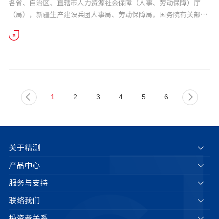
各省、自治区、直辖市人力资源社会保障（人事、劳动保障）厅
（局），新疆生产建设兵团人事局、劳动保障局，国务院有关部
委、直属机构人事（干部）部门，解放军总政治部干部部： 为
深入实施科教兴国战略和人才强国战略，进一步发挥博...
1
2
3
4
5
6
关于精测
产品中心
服务与支持
联络我们
投资者关系