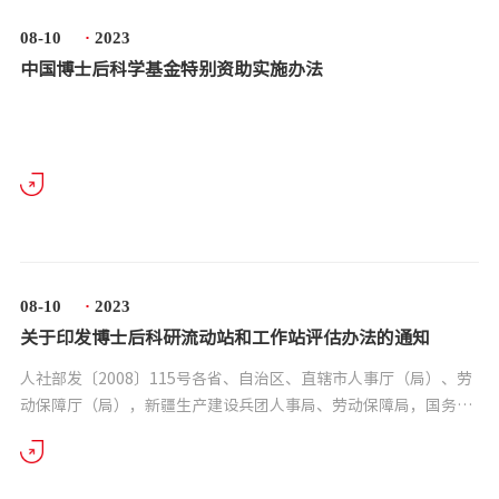
08-10
·
2023
中国博士后科学基金特别资助实施办法
08-10
·
2023
关于印发博士后科研流动站和工作站评估办法的通知
人社部发〔2008〕115号各省、自治区、直辖市人事厅（局）、劳
动保障厅（局），新疆生产建设兵团人事局、劳动保障局，国务院
有关部委、直属机构人力资源部门，解放军总政治部干部部，各博
士后设站单位： &nb...