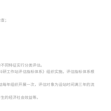
检查；
的不同特征实行分类评估。
研工作站评估指标体系》组织实施。评估指标体系根
每年组织开展一次，评估对象为设站时间满三年的流
产生的经济社会效益等。
。