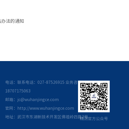
估办法的通知
电话：联系电话：027-87526915
业务咨询：
18707175063
邮箱：jc@wuhanjingce.com
官网：http://www.wuhanjingce.com
地址：武汉市东湖新技术开发区佛祖岭四路2号
精测官方公众号