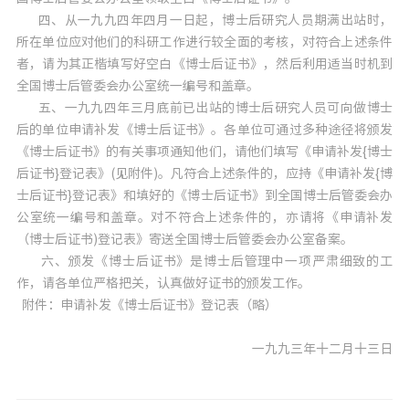
四、从一九九四年四月一日起，博士后研究人员期满出站时，
所在单位应对他们的科研工作进行较全面的考核，对符合上述条件
者，请为其正楷填写好空白《博士后证书》，然后利用适当时机到
全国博士后管委会办公室统一编号和盖章。
五、一九九四年三月底前已出站的博士后研究人员可向做博士
后的单位申请补发《博士后证书》。各单位可通过多种途径将颁发
《博士后证书》的有关事项通知他们，请他们填写《申请补发{博士
后证书}登记表》(见附件)。凡符合上述条件的，应持《申请补发{博
士后证书}登记表》和填好的《博士后证书》到全国博士后管委会办
公室统一编号和盖章。对不符合上述条件的，亦请将《申请补发
（博士后证书)登记表》寄送全国博士后管委会办公室备案。
六、颁发《博士后证书》是博士后管理中一项严肃细致的工
作，请各单位严格把关，认真做好证书的颁发工作。
附件：申请补发《博士后证书》登记表（略）
一九九三年十二月十三日