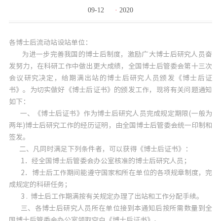
09-12
·
2020
各博士后流动站设站单位：
为进一步完善我国的博士后制度，激励广大博士后研究人员奋
发努力，在科研工作中做出更大成绩，全国博士后管委会第十三次
会议研究决定，给期满出站的博士后研究人员颁发《博士后证
书》。为切实做好《博士后证书》的颁发工作，现将有关问题通知
如下：
一、《博士后证书》作为博士后研究人员完成规定期限(一般为
两年)博士后研究工作的经历证明，由全国博士后管委会统一印制和
签发。
二、凡同时满足下列条件者，可以获得《博士后证书》：
1．经全国博士后管委会办公室核准的博士后研究人员；
2．博士后工作期间能遵守国家和所在单位的各项规章制度，完
成规定的科研任务；
3 . 博士后工作期满按有关规定办理了出站和工作分配手续。
三、各博士后研究人员所在单位接到本通知后按所需数量到全
国博士后管委会办公室领取空白《博士后证书》。