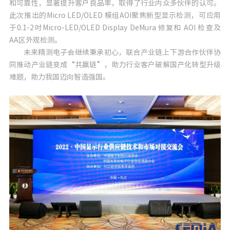
和可靠性，显著提升客户良品率，取得了行业内众多伙伴的认可。
此次推出的Micro LED/OLED 模组AOI聚焦新型显示检测，可应用
于0.1-2吋Micro-LED/OLED Display DeMura 修复和 AOI 检查及
AA区外观检测。
未来精测电子会继续秉承初心，联合产业链上下游合作伙伴协
同推动产业链变成“共赢链”，助力行业客户破解国产化转型升级
难题，助力我国迈向智造强国。